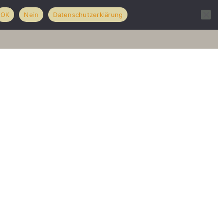
OK
Nein
Datenschutzerklärung
olio
Hochzeiten
über mich
Kontakt