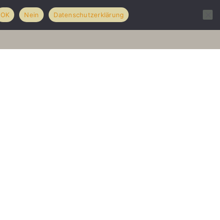
OK
Nein
Datenschutzerklärung
olio
Hochzeiten
über mich
Kontakt