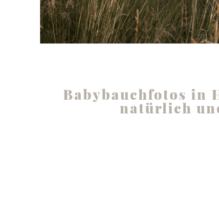
Babybauchfotos in 
natürlich un