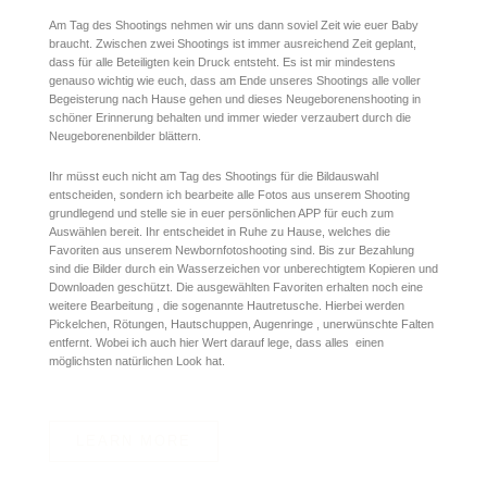
Am Tag des Shootings nehmen wir uns dann soviel Zeit wie euer Baby
braucht. Zwischen zwei Shootings ist immer ausreichend Zeit geplant,
dass für alle Beteiligten kein Druck entsteht. Es ist mir mindestens
genauso wichtig wie euch, dass am Ende unseres Shootings alle voller
Begeisterung nach Hause gehen und dieses Neugeborenenshooting in
schöner Erinnerung behalten und immer wieder verzaubert durch die
Neugeborenenbilder blättern.
Ihr müsst euch nicht am Tag des Shootings für die Bildauswahl
entscheiden, sondern ich bearbeite alle Fotos aus unserem Shooting
grundlegend und stelle sie in euer persönlichen APP für euch zum
Auswählen bereit. Ihr entscheidet in Ruhe zu Hause, welches die
Favoriten aus unserem Newbornfotoshooting sind. Bis zur Bezahlung
sind die Bilder durch ein Wasserzeichen vor unberechtigtem Kopieren und
Downloaden geschützt. Die ausgewählten Favoriten erhalten noch eine
weitere Bearbeitung , die sogenannte Hautretusche. Hierbei werden
Pickelchen, Rötungen, Hautschuppen, Augenringe , unerwünschte Falten
entfernt. Wobei ich auch hier Wert darauf lege, dass alles einen
möglichsten natürlichen Look hat.
LEARN MORE