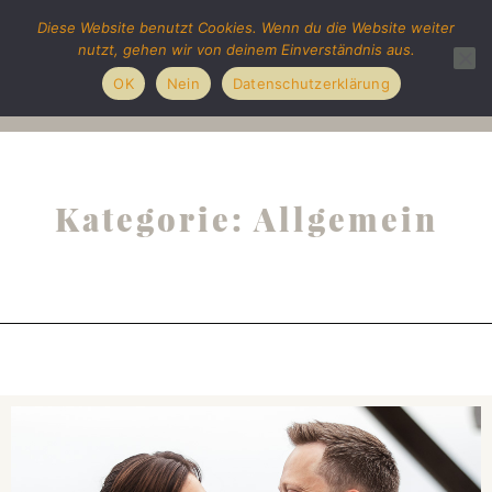
Diese Website benutzt Cookies. Wenn du die Website weiter
nutzt, gehen wir von deinem Einverständnis aus.
OK
Nein
Datenschutzerklärung
Kategorie: Allgemein