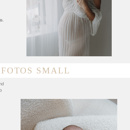
o.
FOTOS SMALL
und
b