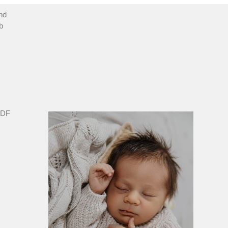
und
b
PDF