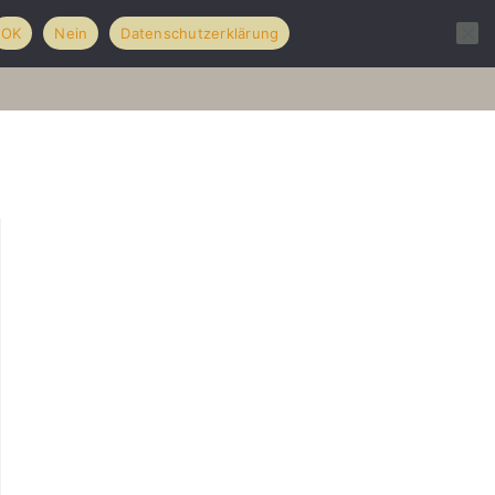
OK
Nein
Datenschutzerklärung
olio
Hochzeiten
über mich
Kontakt