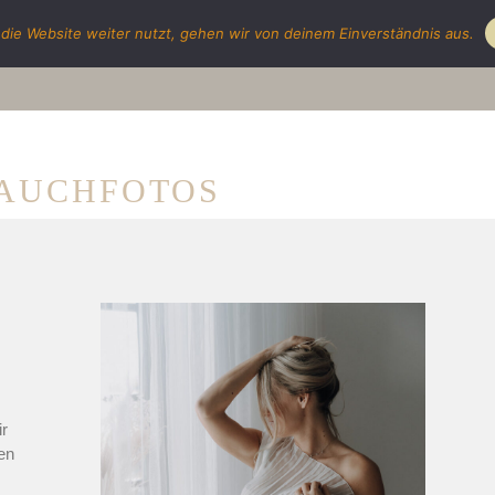
die Website weiter nutzt, gehen wir von deinem Einverständnis aus.
Portf
AUCHFOTOS
ir
en