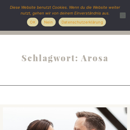
Diese Website benutzt Cookies. Wenn du die Website weiter
nutzt, gehen wir von deinem Einverständnis aus.
OK
Nein
Datenschutzerklärung
Schlagwort: Arosa