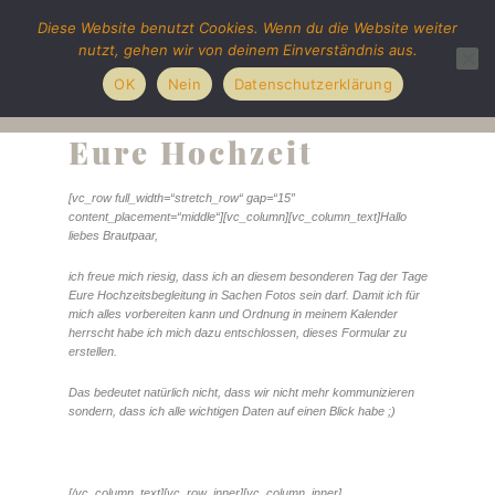
Diese Website benutzt Cookies. Wenn du die Website weiter
nutzt, gehen wir von deinem Einverständnis aus.
OK
Nein
Datenschutzerklärung
Eure Hochzeit
[vc_row full_width=“stretch_row“ gap=“15″
content_placement=“middle“][vc_column][vc_column_text]Hallo
liebes Brautpaar,
ich freue mich riesig, dass ich an diesem besonderen Tag der Tage
Eure Hochzeitsbegleitung in Sachen Fotos sein darf. Damit ich für
mich alles vorbereiten kann und Ordnung in meinem Kalender
herrscht habe ich mich dazu entschlossen, dieses Formular zu
erstellen.
Das bedeutet natürlich nicht, dass wir nicht mehr kommunizieren
sondern, dass ich alle wichtigen Daten auf einen Blick habe ;)
[/vc_column_text][vc_row_inner][vc_column_inner]