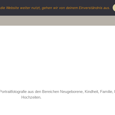
die Website weiter nutzt, gehen wir von deinem Einverständnis aus.
Portf
Portraitfotografie aus den Bereichen Neugeborene, Kindheit, Familie, 
Hochzeiten.