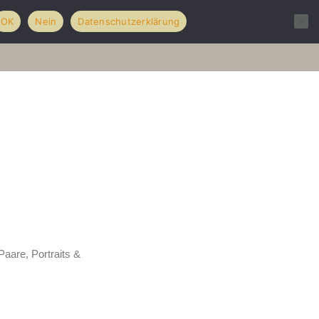
OK
Nein
Datenschutzerklärung
olio
Hochzeiten
über mich
Kontakt
Paare, Portraits &