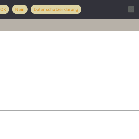
OK
Nein
Datenschutzerklärung
olio
Hochzeiten
über mich
Kontakt